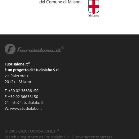
Fuorisalone.it®
è un progetto di Studiolabo S.r.l.
via Palermo 1
20121 - Milano
T. +39 02 36638150
F. +39 02 36638150
@.
info@studiolabo.it
W.
www.studiolabo.it
© 2003-2026 FUORISALONE.IT®
Marchio registrato da Studiolabo S.r.l. È severamente vietata