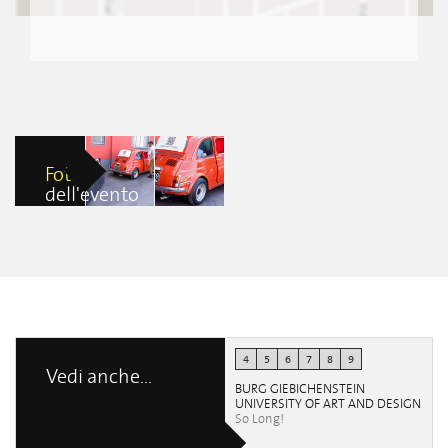
Foto
dell'evento
Nuovo Cinema
Nuovo Cinema
500
500
Chiara
Chiara
Lancellotti
Lancellotti
4
5
6
7
8
9
Vedi anche...
BURG GIEBICHENSTEIN
UNIVERSITY OF ART AND DESIGN
So Long!