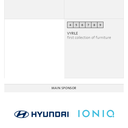
4
5
6
7
8
9
VYRILE
first collection of furniture
MAIN SPONSOR