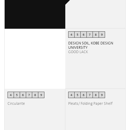
4
5
6
7
8
9
DESIGN SOIL, KOBE DESIGN
UNIVERSITY
GOOD LACK
4
5
6
7
8
9
4
5
6
7
8
9
Circulante
Pleats/ Folding Paper Shelf