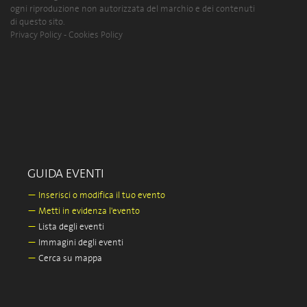
ogni riproduzione non autorizzata del marchio e dei contenuti
di questo sito.
Privacy Policy
-
Cookies Policy
GUIDA EVENTI
—
Inserisci o modifica il tuo evento
—
Metti in evidenza l'evento
—
Lista degli eventi
—
Immagini degli eventi
—
Cerca su mappa