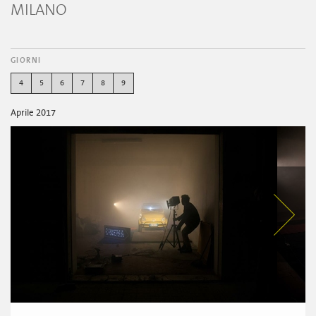
MILANO
GIORNI
4
5
6
7
8
9
Aprile 2017