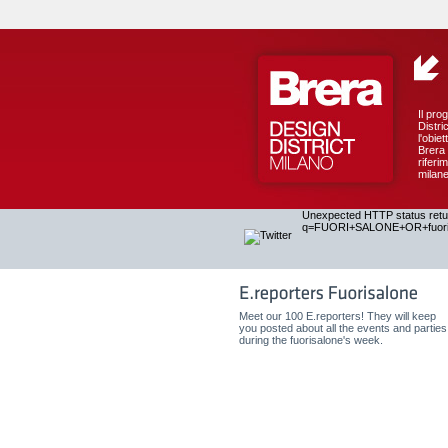
Il pro
Distri
l'obie
Brera 
riferi
milan
Unexpected HTTP status return
q=FUORI+SALONE+OR+fuoris
Meet our 100 E.reporters! They will keep
you posted about all the events and parties
during the fuorisalone's week.