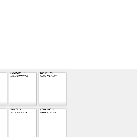
Eleonora S .
Diana R .
NON-EVENTO
NON-EVENTO
Maria C .
giovanni c .
NON-EVENTO
VOICE IN ITI