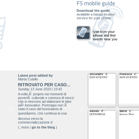
Download the guide
available a based location
service for your phone
type from your
iphone and find
events near you
Alessandro S .
Francesca C .
Latest post added by
NON-EVENTO
NON-EVENTO
Marta Cutello
RITROVATO PER CASO...
Sunday 13 June 2010 | 15:41
A volte Ã¨ proprio nei momenti di
povertÃ culturale e carenza di mezzi
che si riescono ad elaborare le idee
piÃ¹ innovative. Purtroppo non Ã¨
stato il caso del fuorisalone di
Antonio P .
Marta C .
questâanno, che continua la sua
SENSOREAL
Interni Thin
discesa verso la
commercializzazione d
(..more |
go to the blog
)