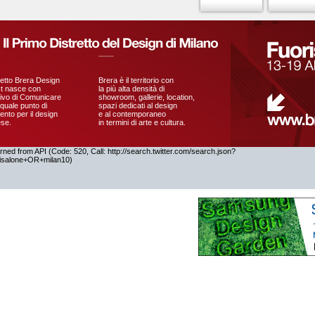
getto Brera Design
Brera è il territorio con
ct nasce con
la più alta densità di
ttivo di Comunicare
showroom, gallerie, location,
quale punto di
spazi dedicati al design
mento per il design
e al contemporaneo
ese.
in termini di arte e cultura.
ed from API (Code: 520, Call: http://search.twitter.com/search.json?
alone+OR+milan10)