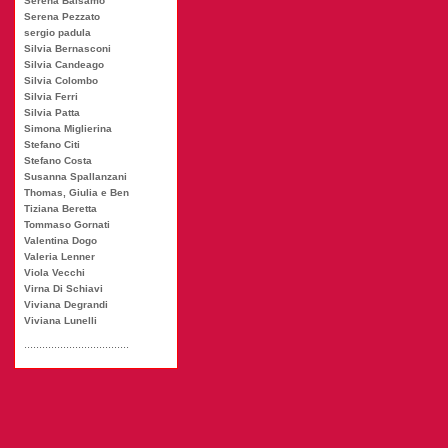
Serena Balsamo
Serena Pezzato
sergio padula
Silvia Bernasconi
Silvia Candeago
Silvia Colombo
Silvia Ferri
Silvia Patta
Simona Miglierina
Stefano Citi
Stefano Costa
Susanna Spallanzani
Thomas, Giulia e Ben
Tiziana Beretta
Tommaso Gornati
Valentina Dogo
Valeria Lenner
Viola Vecchi
Virna Di Schiavi
Viviana Degrandi
Viviana Lunelli
...................................