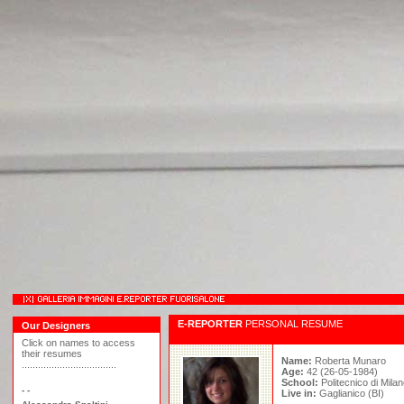
E-REPORTER
PERSONAL RESUME
Our Designers
Click on names to access
their resumes
Name:
Roberta Munaro
...................................
Age:
42 (26-05-1984)
School:
Politecnico di Mila
- -
Live in:
Gaglianico (BI)