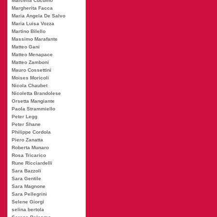
Marcella Cucumo
Margherita Facca
Maria Angela De Salvo
Maria Luisa Vozza
Martino Bilello
Massimo Marafante
Matteo Gani
Matteo Menapace
Matteo Zamboni
Mauro Cossettini
Moises Moricoli
Nicola Chaubet
Nicoletta Brandolese
Orsetta Mangiante
Paola Strammiello
Peter Legg
Peter Shane
Philippe Cordola
Piero Zanatta
Roberta Munaro
Rosa Tricarico
Rune Ricciardelli
Sara Bazzoli
Sara Gentile
Sara Magnone
Sara Pellegrini
Selene Giorgi
selina bertola