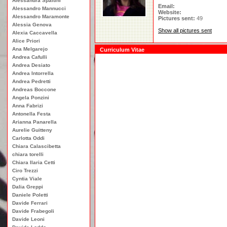
Alessandra Spaltini
Email:
Alessandro Mannucci
Website:
Alessandro Maramonte
Pictures sent:
49
Alessia Genova
Show all pictures sent
Alexia Caccavella
Alice Priori
Ana Melgarejo
Curriculum Vitae
Andrea Cafulli
Andrea Desiato
Andrea Intorrella
Andrea Pedretti
Andreas Boccone
Angela Ponzini
Anna Fabrizi
Antonella Festa
Arianna Panarella
Aurelie Guitteny
Carlotta Oddi
Chiara Calascibetta
chiara torelli
Chiara Ilaria Cetti
Ciro Trezzi
Cyntia Viale
Dalia Greppi
Daniele Poletti
Davide Ferrari
Davide Frabegoli
Davide Leoni