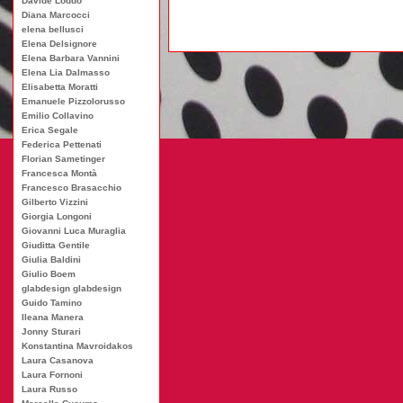
Davide Loddo
Diana Marcocci
elena bellusci
Elena Delsignore
Elena Barbara Vannini
Elena Lia Dalmasso
Elisabetta Moratti
Emanuele Pizzolorusso
Emilio Collavino
Erica Segale
Federica Pettenati
Florian Sametinger
Francesca Montà
Francesco Brasacchio
Gilberto Vizzini
Giorgia Longoni
Giovanni Luca Muraglia
Giuditta Gentile
Giulia Baldini
Giulio Boem
glabdesign glabdesign
Guido Tamino
Ileana Manera
Jonny Sturari
Konstantina Mavroidakos
Laura Casanova
Laura Fornoni
Laura Russo