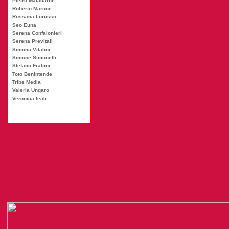
Pietro Malacarne
Roberto Marone
Rossana Lorusso
Seo Euna
Serena Confalonieri
Serena Previtali
Simona Vitalini
Simone Simonelli
Stefano Frattini
Toto Benintende
Tribe Media
Valeria Ungaro
Veronica leali
...................................