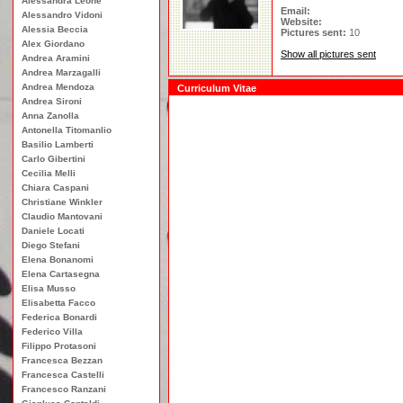
Alessandra Leone
Email:
Alessandro Vidoni
Website:
Alessia Beccia
Pictures sent:
10
Alex Giordano
Show all pictures sent
Andrea Aramini
Andrea Marzagalli
Andrea Mendoza
Curriculum Vitae
Andrea Sironi
Anna Zanolla
Antonella Titomanlio
Basilio Lamberti
Carlo Gibertini
Cecilia Melli
Chiara Caspani
Christiane Winkler
Claudio Mantovani
Daniele Locati
Diego Stefani
Elena Bonanomi
Elena Cartasegna
Elisa Musso
Elisabetta Facco
Federica Bonardi
Federico Villa
Filippo Protasoni
Francesca Bezzan
Francesca Castelli
Francesco Ranzani