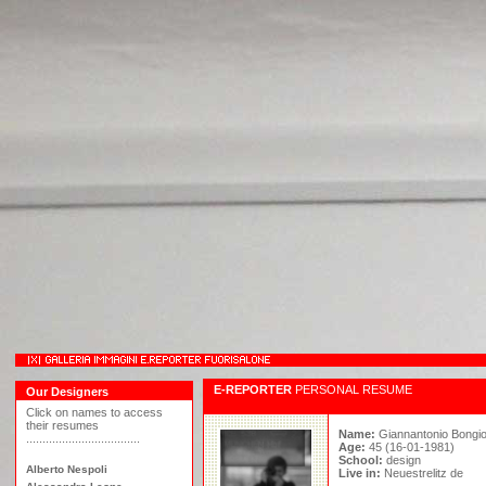
E-REPORTER
PERSONAL RESUME
Our Designers
Click on names to access
their resumes
Name:
Giannantonio Bongi
...................................
Age:
45 (16-01-1981)
School:
design
Alberto Nespoli
Live in:
Neuestrelitz de