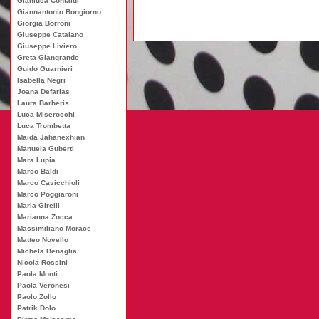
Gianluca Contaldi
Giannantonio Bongiorno
Giorgia Borroni
Giuseppe Catalano
Giuseppe Liviero
Greta Giangrande
Guido Guarnieri
Isabella Negri
Joana Defarias
Laura Barberis
Luca Miserocchi
Luca Trombetta
Maida Jahanexhian
Manuela Guberti
Mara Lupia
Marco Baldi
Marco Cavicchioli
Marco Poggiaroni
Maria Girelli
Marianna Zocca
Massimiliano Morace
Matteo Novello
Michela Benaglia
Nicola Rossini
Paola Monti
Paola Veronesi
Paolo Zollo
Patrik Dolo