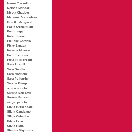
Mauro Cossettini
Moises Moricoli
Nicola Chaubet
Nicoletta Brandolese
Orsetta Mangiante
Paola Strammiello
Peter Legg
Peter Shane
Philippe Cordola
Piero Zanatta
Roberta Munaro
Rosa Tricarico
Rune Ricciardelli
Sara Bazzoli
Sara Gentile
Sara Magnone
Sara Pellegrini
Selene Giorgi
selina bertola
Serena Balsamo
Serena Pezzato
sergio padula
Silvia Bernasconi
Silvia Candeago
Silvia Colombo
Silvia Ferri
Silvia Patta
Simona Miglierina