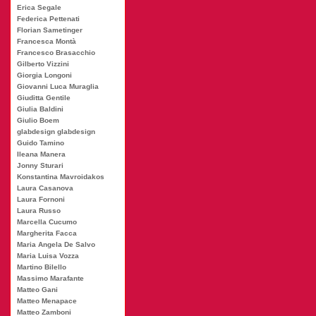
Erica Segale
Federica Pettenati
Florian Sametinger
Francesca Montà
Francesco Brasacchio
Gilberto Vizzini
Giorgia Longoni
Giovanni Luca Muraglia
Giuditta Gentile
Giulia Baldini
Giulio Boem
glabdesign glabdesign
Guido Tamino
Ileana Manera
Jonny Sturari
Konstantina Mavroidakos
Laura Casanova
Laura Fornoni
Laura Russo
Marcella Cucumo
Margherita Facca
Maria Angela De Salvo
Maria Luisa Vozza
Martino Bilello
Massimo Marafante
Matteo Gani
Matteo Menapace
Matteo Zamboni