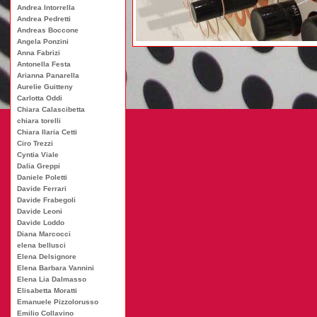
Andrea Intorrella
Andrea Pedretti
Andreas Boccone
Angela Ponzini
Anna Fabrizi
Antonella Festa
Arianna Panarella
Aurelie Guitteny
Carlotta Oddi
Chiara Calascibetta
chiara torelli
Chiara Ilaria Cetti
Ciro Trezzi
Cyntia Viale
Dalia Greppi
Daniele Poletti
Davide Ferrari
Davide Frabegoli
Davide Leoni
Davide Loddo
Diana Marcocci
elena bellusci
Elena Delsignore
Elena Barbara Vannini
Elena Lia Dalmasso
Elisabetta Moratti
Emanuele Pizzolorusso
Emilio Collavino