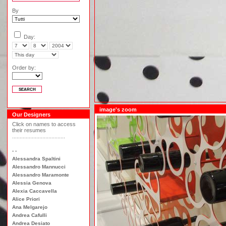
By
Day:
Order by:
Our Designers
Click on names to access
their resumes
...................................
- -
Alessandra Spaltini
Alessandro Mannucci
Alessandro Maramonte
Alessia Genova
Alexia Caccavella
Alice Priori
Ana Melgarejo
Andrea Cafulli
Andrea Desiato