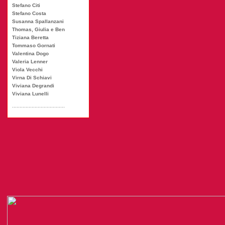
Stefano Citi
Stefano Costa
Susanna Spallanzani
Thomas, Giulia e Ben
Tiziana Beretta
Tommaso Gornati
Valentina Dogo
Valeria Lenner
Viola Vecchi
Virna Di Schiavi
Viviana Degrandi
Viviana Lunelli
...................................