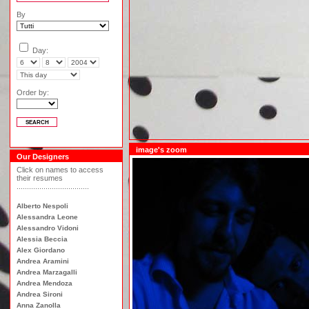
By
Day:
Order by:
Our Designers
Click on names to access
their resumes
...................................
Alberto Nespoli
Alessandra Leone
Alessandro Vidoni
Alessia Beccia
Alex Giordano
Andrea Aramini
Andrea Marzagalli
Andrea Mendoza
Andrea Sironi
Anna Zanolla