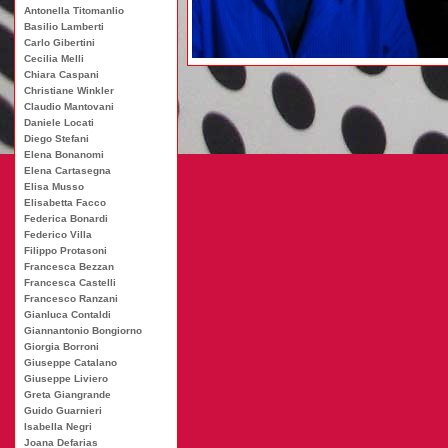
Antonella Titomanlio
Basilio Lamberti
Carlo Gibertini
Cecilia Melli
Chiara Caspani
Christiane Winkler
Claudio Mantovani
Daniele Locati
Diego Stefani
Elena Bonanomi
Elena Cartasegna
Elisa Musso
Elisabetta Facco
Federica Bonardi
Federico Villa
Filippo Protasoni
Francesca Bezzan
Francesca Castelli
Francesco Ranzani
Gianluca Contaldi
Giannantonio Bongiorno
Giorgia Borroni
Giuseppe Catalano
Giuseppe Liviero
Greta Giangrande
Guido Guarnieri
Isabella Negri
Joana Defarias