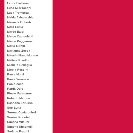
Laura Barberis
Luca Miserocchi
Luca Trombetta
Maida Jahanexhian
Manuela Guberti
Mara Lupia
Marco Baldi
Marco Cavicchioli
Marco Poggiaroni
Maria Girelli
Marianna Zocca
Massimiliano Morace
Matteo Novello
Michela Benaglia
Nicola Rossini
Paola Monti
Paola Veronesi
Paolo Zollo
Patrik Dolo
Pietro Malacarne
Roberto Marone
Rossana Lorusso
Seo Euna
Serena Confalonieri
Serena Previtali
Simona Vitalini
Simone Simonelli
Stefano Frattini