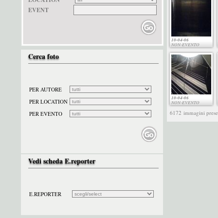
EVENT
10-04-06
NON-EVENTO
Cerca foto
PER AUTORE
10-04-06
PER LOCATION
NON-EVENTO
6172
immagini presen
PER EVENTO
Vedi scheda E.reporter
E.REPORTER