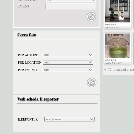
EVENT
05-04-06
NON-EVENTO
Cerca foto
PER AUTORE
05-04-06
PER LOCATION
NON-EVENTO
6172
immagini presen
PER EVENTO
Vedi scheda E.reporter
E.REPORTER