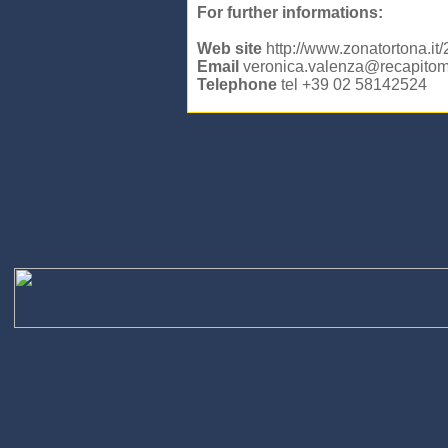
For further informations:
Web site
http://www.zonatortona.i
Email
veronica.valenza@recapitomi
Telephone
tel +39 02 58142524