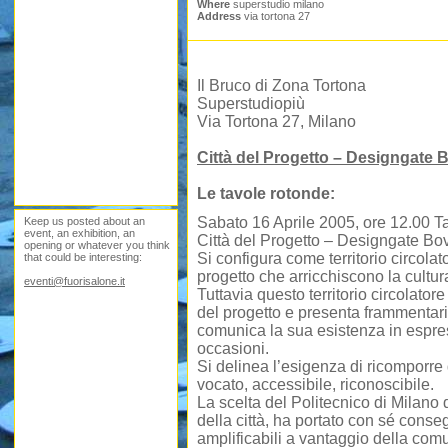
Where
superstudio milano
Address
via tortona 27
Il Bruco di Zona Tortona
Superstudiopiù
Via Tortona 27, Milano
Città del Progetto – Designgate 
Le tavole rotonde:
Sabato 16 Aprile 2005, ore 12.00 T
Keep us posted about an
event, an exhibition, an
Città del Progetto – Designgate Bovi
opening or whatever you think
Si configura come territorio circola
that could be interesting:
progetto che arricchiscono la cultur
eventi@fuorisalone.it
Tuttavia questo territorio circolator
del progetto e presenta frammentar
comunica la sua esistenza in espres
occasioni.
Si delinea l’esigenza di ricomporr
vocato, accessibile, riconoscibile.
La scelta del Politecnico di Milano d
della città, ha portato con sé cons
amplificabili a vantaggio della comu